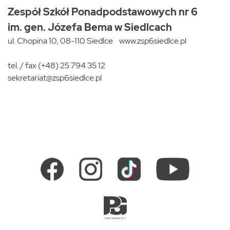
Zespół Szkół Ponadpodstawowych nr 6
im. gen. Józefa Bema w Siedlcach
ul. Chopina 10, 08-110 Siedlce
www.zsp6siedlce.pl
tel. / fax (+48) 25 794 35 12
sekretariat@zsp6siedlce.pl