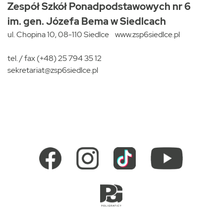
Zespół Szkół Ponadpodstawowych nr 6
im. gen. Józefa Bema w Siedlcach
ul. Chopina 10, 08-110 Siedlce
www.zsp6siedlce.pl
tel. / fax (+48) 25 794 35 12
sekretariat@zsp6siedlce.pl