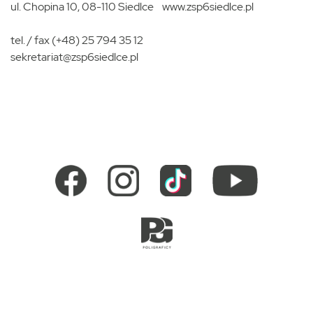
ul. Chopina 10, 08-110 Siedlce
www.zsp6siedlce.pl
tel. / fax (+48) 25 794 35 12
sekretariat@zsp6siedlce.pl