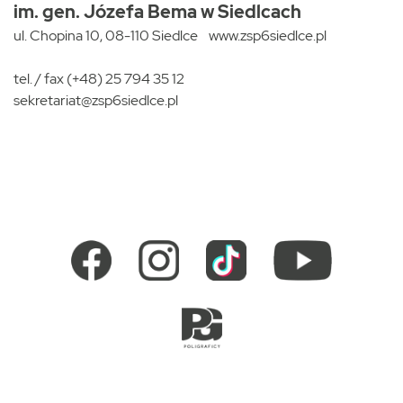
im. gen. Józefa Bema w Siedlcach
ul. Chopina 10, 08-110 Siedlce
www.zsp6siedlce.pl
tel. / fax (+48) 25 794 35 12
sekretariat@zsp6siedlce.pl