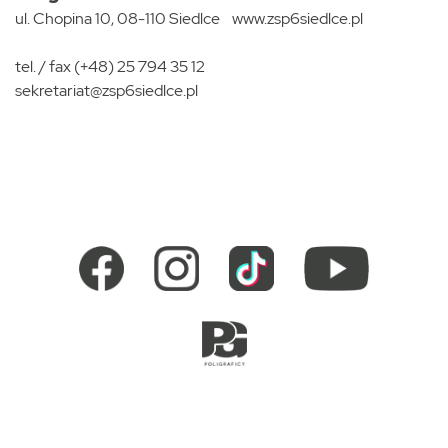
ul. Chopina 10, 08-110 Siedlce
www.zsp6siedlce.pl
tel. / fax (+48) 25 794 35 12
sekretariat@zsp6siedlce.pl