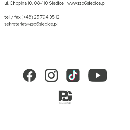
ul. Chopina 10, 08-110 Siedlce
www.zsp6siedlce.pl
tel. / fax (+48) 25 794 35 12
sekretariat@zsp6siedlce.pl