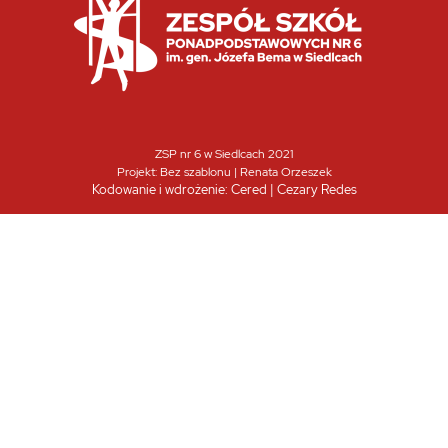
ZSP nr 6 w Siedlcach 2021
Projekt:
Bez szablonu | Renata Orzeszek
Kodowanie i wdrożenie:
Cered | Cezary Redes