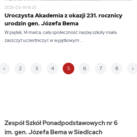
2025-03-14 16:23
Uroczysta Akademia z okazji 231. rocznicy
urodzin gen. Józefa Bema
W piątek, 14 marca, cała społeczność naszej szkoły miała
zaszczyt uczestniczyć w wyjątkowym ...
‹
2
3
4
5
6
7
8
›
sza
Poprzednia
N
Zespół Szkół Ponadpodstawowych nr 6
im. gen. Józefa Bema w Siedlcach